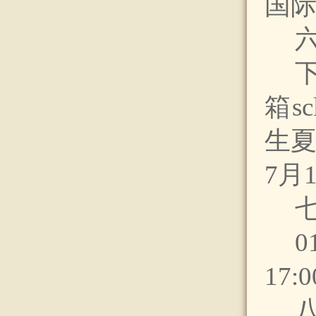
国
箱
s
生夏
7月
0
17: