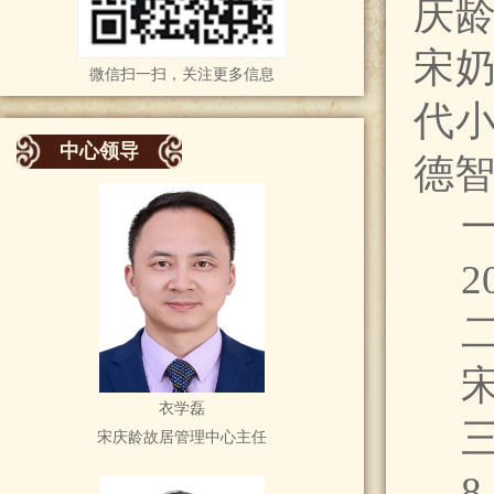
庆
宋
微信扫一扫，关注更多信息
代
中心领导
德
2
衣学磊
宋庆龄故居管理中心主任
8