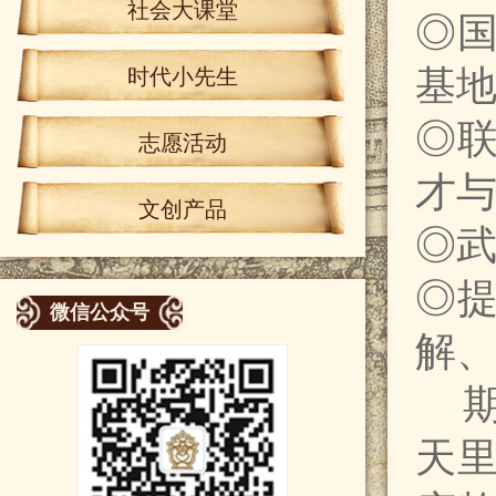
社会大课堂
◎
基
时代小先生
◎
志愿活动
才
文创产品
◎
◎
微信公众号
解
天