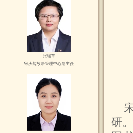
张瑞革
宋庆龄故居管理中心副主任
研