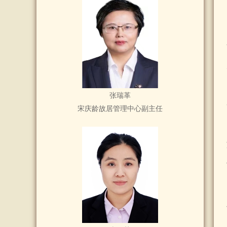
张瑞革
宋庆龄故居管理中心副主任