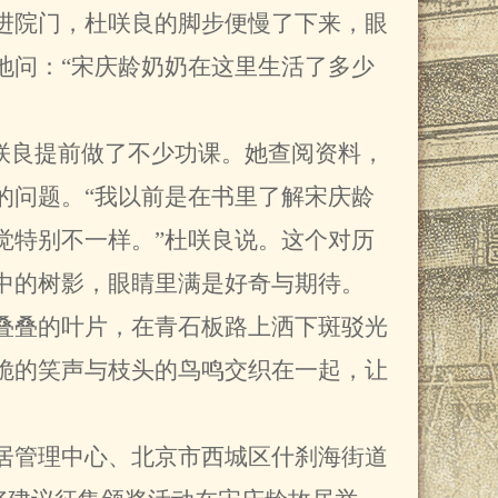
进院门，杜咲良的脚步便慢了下来，眼
地问：“宋庆龄奶奶在这里生活了多少
咲良提前做了不少功课。她查阅资料，
的问题。“我以前是在书里了解宋庆龄
觉特别不一样。”杜咲良说。这个对历
中的树影，眼睛里满是好奇与期待。
叠的叶片，在青石板路上洒下斑驳光
脆的笑声与枝头的鸟鸣交织在一起，让
管理中心、北京市西城区什刹海街道