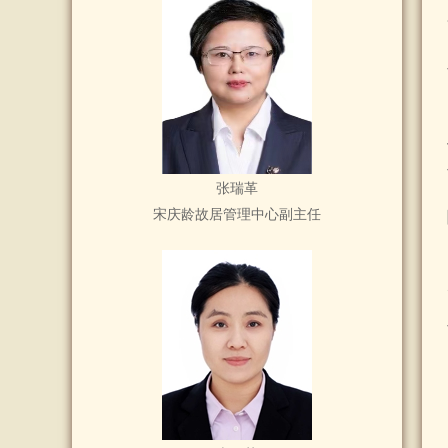
张瑞革
宋庆龄故居管理中心副主任