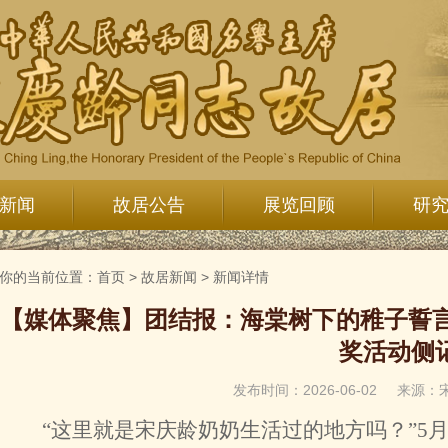
新闻
故居公告
展览回顾
研
你的当前位置：
首页
>
故居新闻
>
新闻详情
【媒体聚焦】团结报：海棠树下的稚子誓言
奖活动侧
发布时间：2026-06-02
来源：
“这里就是宋庆龄奶奶生活过的地方吗？”5