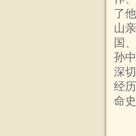
了
山
国
孙
深
经
命