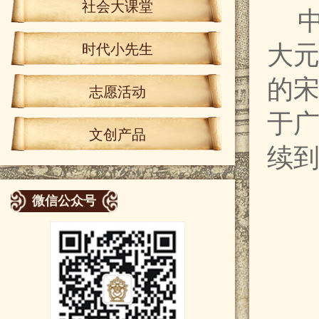
社会大课堂
中
大
时代小先生
的宋
志愿活动
于
文创产品
续到
微信公众号