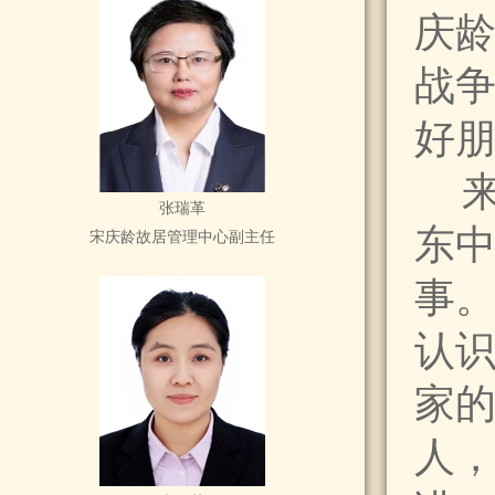
庆
战争
好朋
来
张瑞革
东
宋庆龄故居管理中心副主任
事
认
家
人，