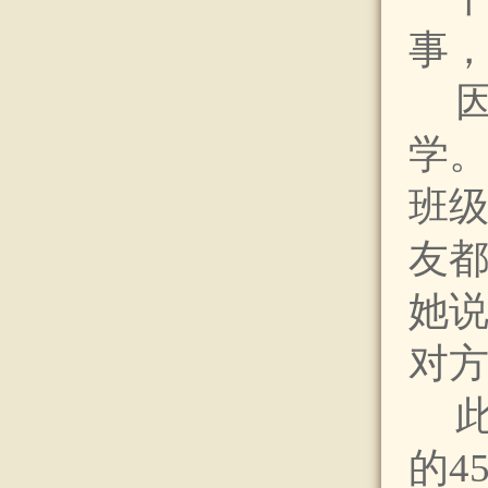
事，
学
班
友
她
对
的4