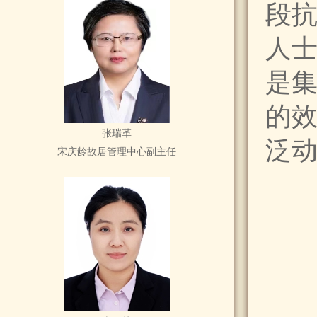
段
人
是
的效
张瑞革
泛
宋庆龄故居管理中心副主任