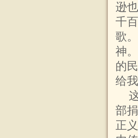
逊也
千
歌
神
的
给我
部捐
正