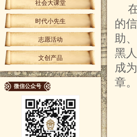
社会大课堂
的
时代小先生
助
志愿活动
黑
文创产品
成
章
微信公众号