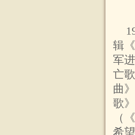
辑
军
亡
曲
歌
（
希