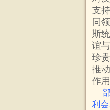
支
同
斯
谊
珍
推
作
利会